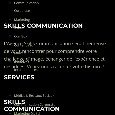
Communication
Corporate
Marketing
SKILLS COMMUNICATION
Digital
ComBox
L’Agence Skills Communication serait heureuse
Contenus et
de vous rencontrer pour comprendre votre
Marque
challenge d’image, échanger de l’expérience et
Initiatives
des idées. Venez nous raconter votre histoire !
Internationales
SERVICES
Médias & Réseaux Sociaux
SKILLS
Communication Corporate
COMMUNICATION
Marketing Digital