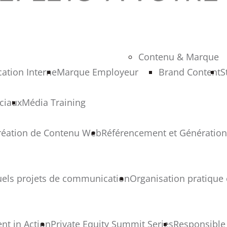
Contenu & Marque
tion Interne
Marque Employeur
Brand Content
S
ciaux
Média Training
réation de Contenu Web
Référencement et Génération
uels projets de communication
Organisation pratique 
nt in Action
Private Equity Summit Series
Responsible