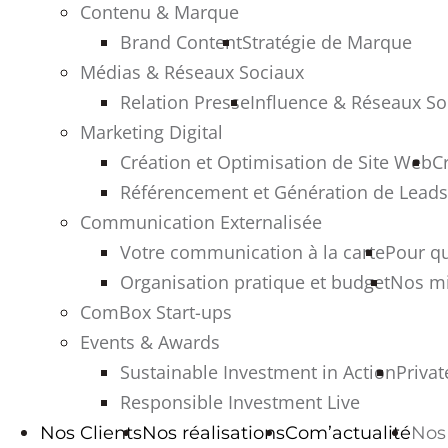
Contenu & Marque
Brand Content
Stratégie de Marque
Médias & Réseaux Sociaux
Relation Presse
Influence & Réseaux So
Marketing Digital
Création et Optimisation de Site Web
C
Référencement et Génération de Leads
Communication Externalisée
Votre communication à la carte
Pour q
Organisation pratique et budget
Nos mi
ComBox Start-ups
Events & Awards
Sustainable Investment in Action
Privat
Responsible Investment Live
Nos Clients
Nos réalisations
Com’actualité
Nos 