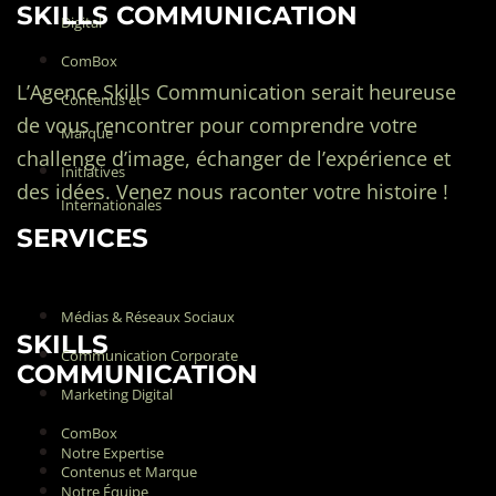
SKILLS COMMUNICATION
Digital
ComBox
L’Agence Skills Communication serait heureuse
Contenus et
de vous rencontrer pour comprendre votre
Marque
challenge d’image, échanger de l’expérience et
Initiatives
des idées. Venez nous raconter votre histoire !
Internationales
SERVICES
Médias & Réseaux Sociaux
SKILLS
Communication Corporate
COMMUNICATION
Marketing Digital
ComBox
Notre Expertise
Contenus et Marque
Notre Équipe