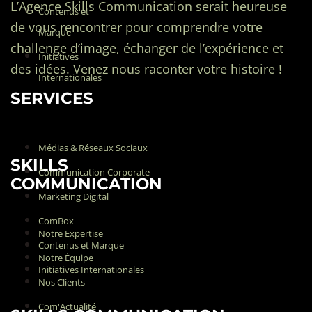
L’Agence Skills Communication serait heureuse
Contenus et
de vous rencontrer pour comprendre votre
Marque
challenge d’image, échanger de l’expérience et
Initiatives
des idées. Venez nous raconter votre histoire !
Internationales
SERVICES
Médias & Réseaux Sociaux
SKILLS
Communication Corporate
COMMUNICATION
Marketing Digital
ComBox
Notre Expertise
Contenus et Marque
Notre Équipe
Initiatives Internationales
Nos Clients
Com'Actualité