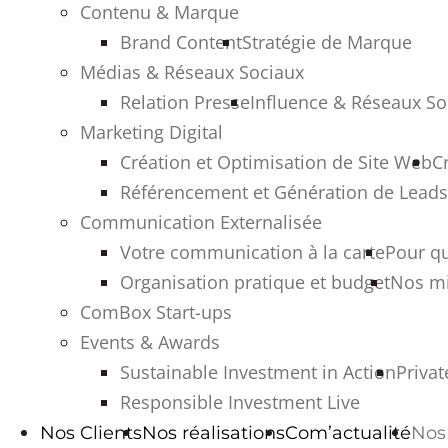
Contenu & Marque
Brand Content
Stratégie de Marque
Médias & Réseaux Sociaux
Relation Presse
Influence & Réseaux So
Marketing Digital
Création et Optimisation de Site Web
C
Référencement et Génération de Leads
Communication Externalisée
Votre communication à la carte
Pour q
Organisation pratique et budget
Nos mi
ComBox Start-ups
Events & Awards
Sustainable Investment in Action
Privat
Responsible Investment Live
Nos Clients
Nos réalisations
Com’actualité
Nos 