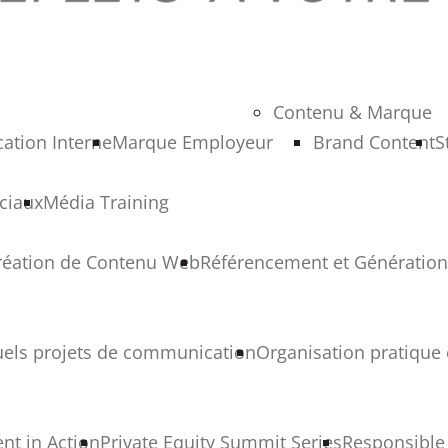
Contenu & Marque
tion Interne
Marque Employeur
Brand Content
S
ciaux
Média Training
réation de Contenu Web
Référencement et Génération
uels projets de communication
Organisation pratique 
nt in Action
Private Equity Summit Series
Responsible